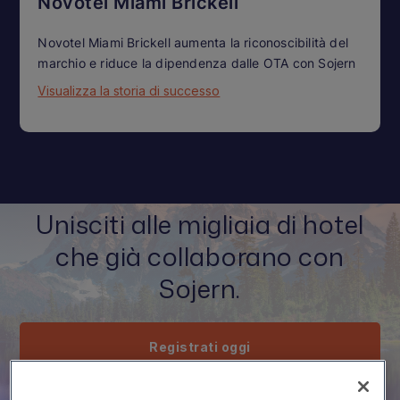
Novotel Miami Brickell
Novotel Miami Brickell aumenta la riconoscibilità del
marchio e riduce la dipendenza dalle OTA con Sojern
Visualizza la storia di successo
Unisciti alle migliaia di hotel
che già collaborano con
Sojern.
Registrati oggi