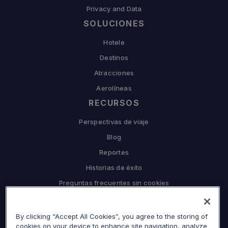
Privacy and Data
SOLUCIONES
Hotele
Destinos
Atracciones
Aerolíneas
RECURSOS
Perspectivas de viaje
Blog
Reportes
Historias de éxito
Preguntas frecuentes sin cookies
EMPRESA
Por qué Sojern
By clicking “Accept All Cookies”, you agree to the storing of
cookies on your device to enhance site navigation, analyze