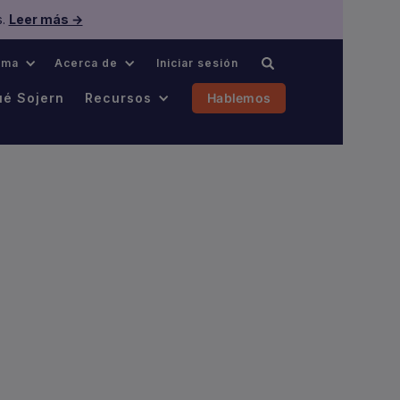
s.
Leer más →
oma
Acerca de
Iniciar sesión
ué Sojern
Recursos
Hablemos