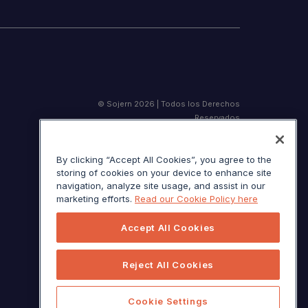
© Sojern 2026 | Todos los Derechos
Reservados
By clicking “Accept All Cookies”, you agree to the
storing of cookies on your device to enhance site
Términos de servicio
navigation, analyze site usage, and assist in our
Aviso de California en el momento de la
marketing efforts.
Read our Cookie Policy here
recolección
Accept All Cookies
Sus opciones de privacidad
Reject All Cookies
Cookie Settings