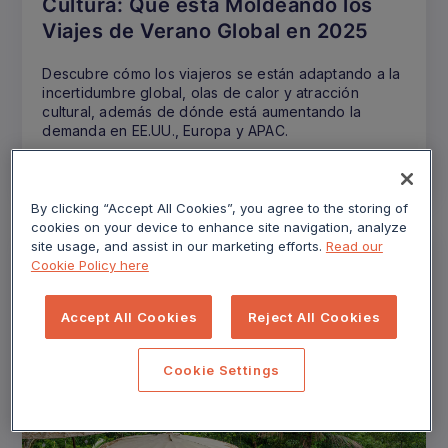
Cultura: Qué está Moldeando los
Viajes de Verano Global en 2025
Descubre cómo los viajeros se están adaptando a la
incertidumbre global, olas de calor y atracción
cultural, además de dónde está aumentando la
demanda en EE.UU., Europa y APAC.
Read more
By clicking “Accept All Cookies”, you agree to the storing of
cookies on your device to enhance site navigation, analyze
site usage, and assist in our marketing efforts.
Read our
Cookie Policy here
Accept All Cookies
Reject All Cookies
Cookie Settings