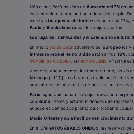
Más al sur,
Perú
ha visto un
Aumento del 7% en las
está experimentando un boom de viajes propio. De
mientras
búsquedas de hoteles
están arriba
17%
, 
Paulo
y
Río de Janeiro
son los mejores sorteos.
Los lugares interesantes y el calendario cultura
En medio
ola de calor
advertencias,
Europeo
los vi
intraeuropeos al Reino Unido
están arriba
12%
, c
mundial de Coldplay
, el
Reunión Oasis
, y festivale
A medida que aumentan las temperaturas, los viaje
Noruega (+11%).
Los favoritos tradicionales del ve
aumento en las búsquedas de hoteles, con reserva
París
sigue dominando los viajes de verano, espec
con
Roma
líderes y estadounidenses que representa
aunque es demasiado pronto para probar la causali
Medio Oriente y Asia Pacífico ven crecimiento dur
En el
EMIRATOS ÁRABES UNIDOS
, las reservas de