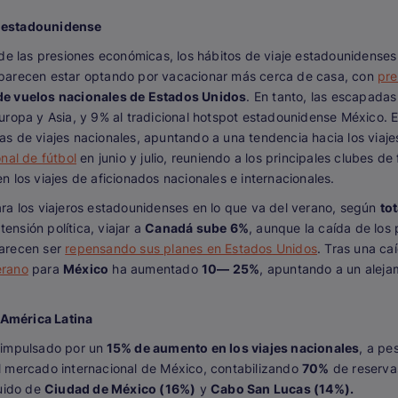
o estadounidense
 de las presiones económicas, los hábitos de viaje estadounidens
 parecen estar optando por vacacionar más cerca de casa, con
pr
de vuelos nacionales de Estados Unidos
. En tanto, las escapadas
uropa y Asia, y 9% al tradicional hotspot estadounidense México. E
as de viajes nacionales, apuntando a una tendencia hacia los viaj
nal de fútbol
en junio y julio, reuniendo a los principales clubes 
 los viajes de aficionados nacionales e internacionales.
 para los viajeros estadounidenses en lo que va del verano, según
to
tensión política, viajar a
Canadá sube 6%
, aunque la caída de los
arecen ser
repensando sus planes en Estados Unidos
. Tras una ca
rano
para
México
ha aumentado
10— 25%
, apuntando a un aleja
e América Latina
 impulsado por un
15% de aumento en los viajes nacionales
, a pe
al mercado internacional de México, contabilizando
70%
de reserva
guido de
Ciudad de México (16%)
y
Cabo San Lucas (14%).