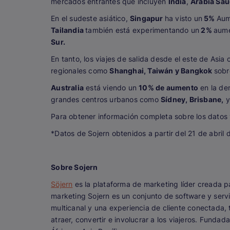
mercados entrantes que incluyen
India
,
Arabia Sau
En el sudeste asiático,
Singapur
ha visto un
5%
Aum
Tailandia
también está experimentando un
2%
aume
Sur.
En tanto, los viajes de salida desde el este de As
regionales como
Shanghai, Taiwán y Bangkok
sobr
Australia
está viendo un
10% de aumento
en la de
grandes centros urbanos como
Sídney, Brisbane,
Para obtener información completa sobre los datos 
*Datos de Sojern obtenidos a partir del 21 de abril
Sobre Sojern
Söjern
es la plataforma de marketing líder creada par
marketing Sojern es un conjunto de software y servic
multicanal y una experiencia de cliente conectada,
atraer, convertir e involucrar a los viajeros. Funda