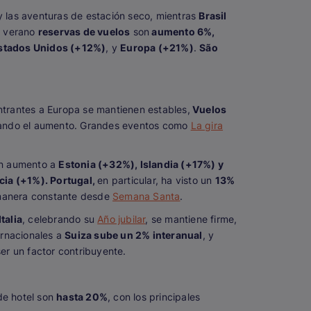
 las aventuras de estación seco, mientras
Brasil
, verano
reservas de vuelos
son
aumento 6%,
stados Unidos (+12%)
, y
Europa (+21%)
.
São
entrantes a Europa se mantienen estables,
Vuelos
erando el aumento. Grandes eventos como
La gira
 en aumento a
Estonia (+32%), Islandia (+17%) y
cia (+1%). Portugal,
en particular, ha visto un
13%
manera constante desde
Semana Santa
.
Italia
, celebrando su
Año jubilar
, se mantiene firme,
ernacionales a
Suiza sube un 2% interanual
, y
r un factor contribuyente.
de hotel son
hasta 20%
, con los principales