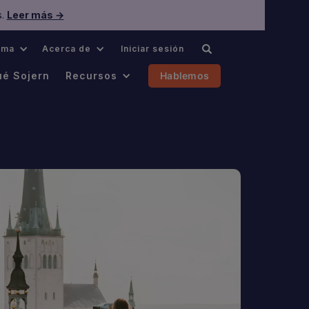
s.
Leer más →
oma
Acerca de
Iniciar sesión
ué Sojern
Recursos
Hablemos