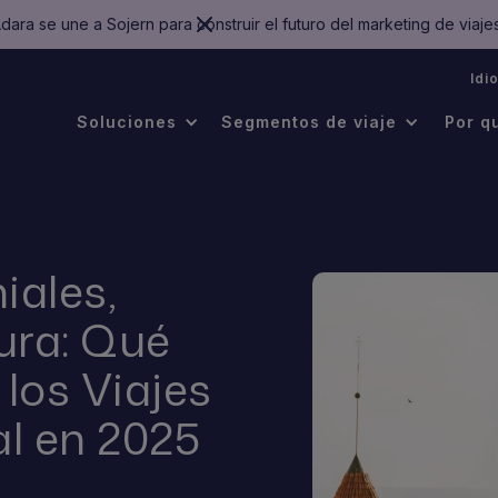
dara se une a Sojern para construir el futuro del marketing de viaje
.
Idi
Soluciones
Segmentos de viaje
Por q
iales,
ura: Qué
los Viajes
l en 2025