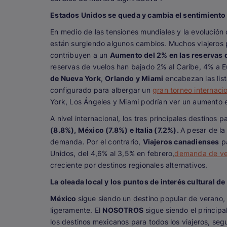
Estados Unidos se queda y cambia el sentimient
En medio de las tensiones mundiales y la evolución
están surgiendo algunos cambios. Muchos viajeros
contribuyen a un
Aumento del 2% en las reservas 
reservas de vuelos han bajado 2% al Caribe, 4% a E
de Nueva York
,
Orlando y Miami
encabezan las list
configurado para albergar un
gran torneo internacio
York, Los Ángeles y Miami podrían ver un aumento en
A nivel internacional, los tres principales destinos
(8.8%), México (7.8%) e Italia (7.2%).
A pesar de la 
demanda. Por el contrario,
Viajeros canadienses
p
Unidos, del 4,6% al 3,5% en febrero,
demanda de ve
creciente por destinos regionales alternativos.
La oleada local y los puntos de interés cultural d
México
sigue siendo un destino popular de verano,
ligeramente. El
NOSOTROS
sigue siendo el princip
los destinos mexicanos para todos los viajeros, se