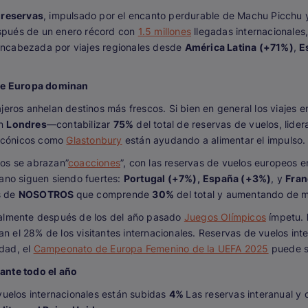
 reservas
, impulsado por el encanto perdurable de Machu Picchu y
spués de un enero récord con
1.5 millones
llegadas internacionales
encabezada por viajes regionales desde
América Latina (+71%)
,
E
l de Europa dominan
ajeros anhelan destinos más frescos. Si bien en general los viajes 
on
Londres
—contabilizar
75%
del total de reservas de vuelos, lid
s icónicos como
Glastonbury
están ayudando a alimentar el impulso.
ros se abrazan”
coacciones
”, con las reservas de vuelos europeos
rano siguen siendo fuertes:
Portugal (+7%),
España (+3%)
, y
Fran
s de
NOSOTROS
que comprende
30%
del total y aumentando de 
ialmente después de los del año pasado
Juegos Olímpicos
ímpetu.
n el 28% de los visitantes internacionales. Reservas de vuelos int
dad, el
Campeonato de Europa Femenino de la UEFA 2025
puede se
ante todo el año
 vuelos internacionales están subidas
4%
Las reservas interanual y 