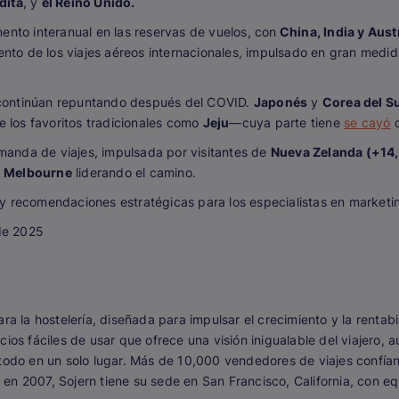
dita
, y
el Reino Unido.
ento interanual en las reservas de vuelos, con
China, India y Aust
nto de los viajes aéreos internacionales, impulsado en gran med
ia continúan repuntando después del COVID.
Japonés
y
Corea del S
e los favoritos tradicionales como
Jeju
—cuya parte tiene
se cayó
d
manda de viajes, impulsada por visitantes de
Nueva Zelanda (+14,
y
Melbourne
liderando el camino.
y recomendaciones estratégicas para los especialistas en marketing
 de 2025
a la hostelería, diseñada para impulsar el crecimiento y la rentabi
ios fáciles de usar que ofrece una visión inigualable del viajero, a
 todo en un solo lugar. Más de 10,000 vendedores de viajes confía
da en 2007, Sojern tiene su sede en San Francisco, California, con 