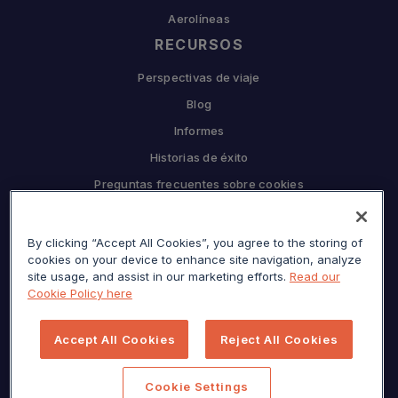
Aerolíneas
RECURSOS
Perspectivas de viaje
Blog
Informes
Historias de éxito
Preguntas frecuentes sobre cookies
EMPRESA
Por qué Sojern
By clicking “Accept All Cookies”, you agree to the storing of
cookies on your device to enhance site navigation, analyze
Asóciese con nosotros
site usage, and assist in our marketing efforts.
Read our
Cookie Policy here
Carreras
Prensa
Accept All Cookies
Reject All Cookies
Centro de privacidad
Mapa del sitio
Cookie Settings