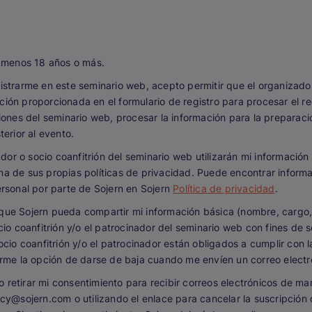
l menos 18 años o más.
istrarme en este seminario web, acepto permitir que el organizado
mación proporcionada en el formulario de registro para procesar el r
iones del seminario web, procesar la información para la preparac
erior al evento.
ador o socio coanfitrión del seminario web utilizarán mi información
 de sus propias políticas de privacidad. Puede encontrar informa
rsonal por parte de Sojern en Sojern
Política de privacidad
.
ue Sojern pueda compartir mi información básica (nombre, cargo, 
cio coanfitrión y/o el patrocinador del seminario web con fines de
ocio coanfitrión y/o el patrocinador están obligados a cumplir con 
rme la opción de darse de baja cuando me envíen un correo electr
retirar mi consentimiento para recibir correos electrónicos de m
cy@sojern.com o utilizando el enlace para cancelar la suscripción q