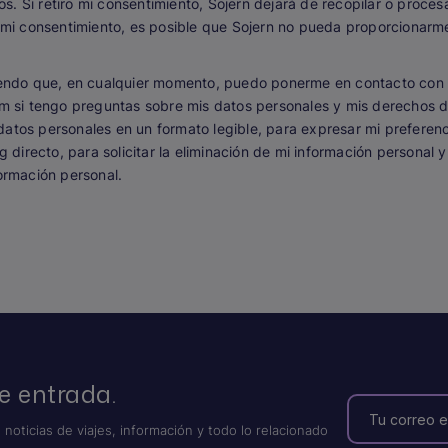
os. Si retiro mi consentimiento, Sojern dejará de recopilar o proce
 mi consentimiento, es posible que Sojern no pueda proporcionarm
endo que, en cualquier momento, puedo ponerme en contacto con 
m si tengo preguntas sobre mis datos personales y mis derechos d
s datos personales en un formato legible, para expresar mi prefere
 directo, para solicitar la eliminación de mi información personal 
ormación personal.
e entrada.
 noticias de viajes, información y todo lo relacionado