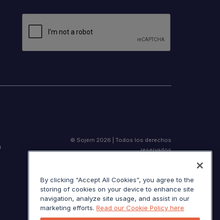
© Sojern 2026 | Todos los derechos
n
reservados
By clicking “Accept All Cookies”, you agree to the
storing of cookies on your device to enhance site
Términos de servicio
navigation, analyze site usage, and assist in our
Aviso de California en el momento de la
marketing efforts.
Read our Cookie Policy here
recolección