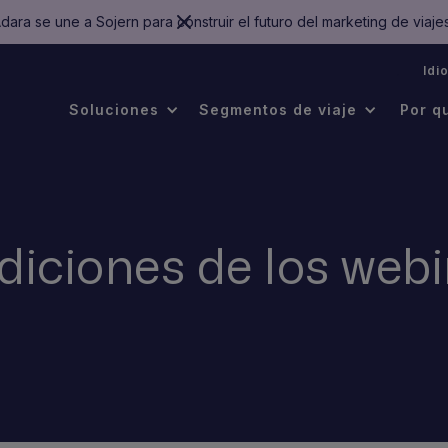
dara se une a Sojern para construir el futuro del marketing de viaje
.
Idi
Soluciones
Segmentos de viaje
Por q
diciones de los webi