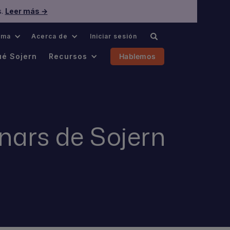
s.
Leer más →
oma
Acerca de
Iniciar sesión
ué Sojern
Recursos
Hablemos
nars de Sojern