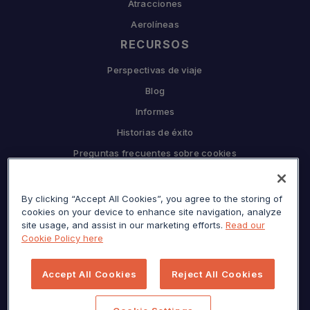
Atracciones
Aerolíneas
RECURSOS
Perspectivas de viaje
Blog
Informes
Historias de éxito
Preguntas frecuentes sobre cookies
EMPRESA
By clicking “Accept All Cookies”, you agree to the storing of
Por qué Sojern
cookies on your device to enhance site navigation, analyze
Asóciese con nosotros
site usage, and assist in our marketing efforts.
Read our
Cookie Policy here
Carreras
Prensa
Accept All Cookies
Reject All Cookies
Centro de privacidad
Mapa del sitio