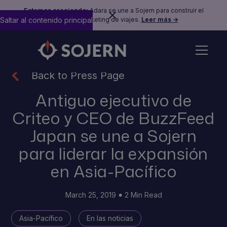
Estamos creciendo:
Adara se une a Sojern para construir el
Saltar al contenido principal
futuro del marketing de viajes.
Leer más →
Back to Press Page
Antiguo ejecutivo de
Criteo y CEO de BuzzFeed
Japan se une a Sojern
para liderar la expansión
en Asia-Pacífico
March 25, 2019
2 Min Read
Asia-Pacífico
En las noticias