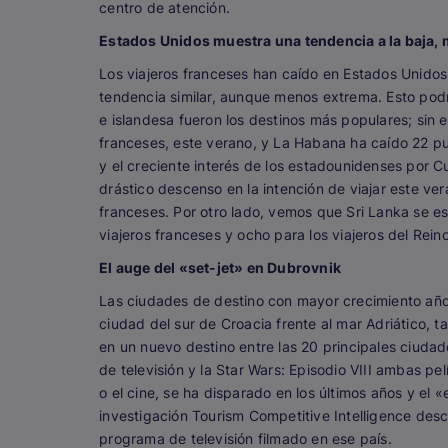
centro de atención.
Estados Unidos muestra una tendencia a la baja, 
Los viajeros franceses han caído en Estados Unidos 
tendencia similar, aunque menos extrema. Esto podrí
e islandesa fueron los destinos más populares; sin 
franceses, este verano, y La Habana ha caído 22 pue
y el creciente interés de los estadounidenses por C
drástico descenso en la intención de viajar este ve
franceses. Por otro lado, vemos que Sri Lanka se e
viajeros franceses y ocho para los viajeros del Rein
El auge del «set-jet» en Dubrovnik
Las ciudades de destino con mayor crecimiento año t
ciudad del sur de Croacia frente al mar Adriático, t
en un nuevo destino entre las 20 principales ciudad
de televisión y la
Star Wars: Episodio VIII
ambas pelíc
o el cine, se ha disparado en los últimos años y el
investigación Tourism Competitive Intelligence desc
programa de televisión filmado en ese país.