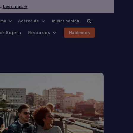
s.
Leer más →
oma
Acerca de
Iniciar sesión
ué Sojern
Recursos
Hablemos