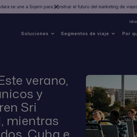
dara se une a Sojern para construir el futuro del marketing de viaje
.
Idi
Soluciones
Segmentos de viaje
Por q
Este verano,
ánicos y
ren Sri
, mientras
idos, Cuba e