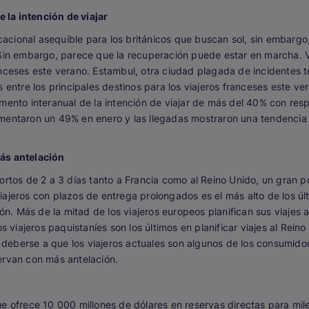
la intención de viajar
cional asequible para los británicos que buscan sol, sin embargo, 
 Sin embargo, parece que la recuperación puede estar en marcha. 
nceses este verano. Estambul, otra ciudad plagada de incidentes te
s entre los principales destinos para los viajeros franceses este v
umento interanual de la intención de viajar de más del 40% con re
mentaron un 49% en enero y las llegadas mostraron una tendencia 
más antelación
rtos de 2 a 3 días tanto a Francia como al Reino Unido, un gran por
iajeros con plazos de entrega prolongados es el más alto de los úl
ción. Más de la mitad de los viajeros europeos planifican sus viaje
s viajeros paquistaníes son los últimos en planificar viajes al Rein
eberse a que los viajeros actuales son algunos de los consumidor
eservan con más antelación.
ue ofrece 10 000 millones de dólares en reservas directas para m