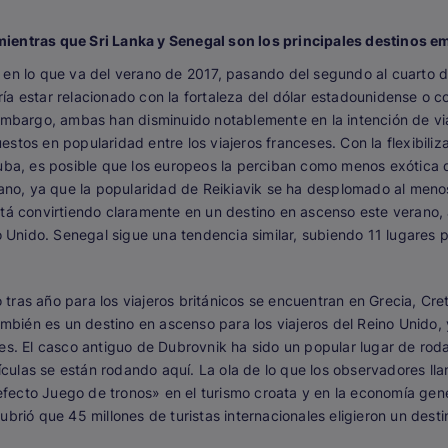
mientras que Sri Lanka y Senegal son los principales destinos 
en lo que va del verano de 2017, pasando del segundo al cuarto des
a estar relacionado con la fortaleza del dólar estadounidense o c
embargo, ambas han disminuido notablemente en la intención de viaj
stos en popularidad entre los viajeros franceses. Con la flexibiliz
uba, es posible que los europeos la perciban como menos exótica d
rano, ya que la popularidad de Reikiavik se ha desplomado al menos 
stá convirtiendo claramente en un destino en ascenso este verano,
o Unido. Senegal sigue una tendencia similar, subiendo 11 lugares p
ras año para los viajeros británicos se encuentran en Grecia, Cret
ambién es un destino en ascenso para los viajeros del Reino Unido, 
es. El casco antiguo de Dubrovnik ha sido un popular lugar de roda
ulas se están rodando aquí. La ola de lo que los observadores llam
 «efecto Juego de tronos» en el turismo croata y en la economía ge
ubrió que 45 millones de turistas internacionales eligieron un dest