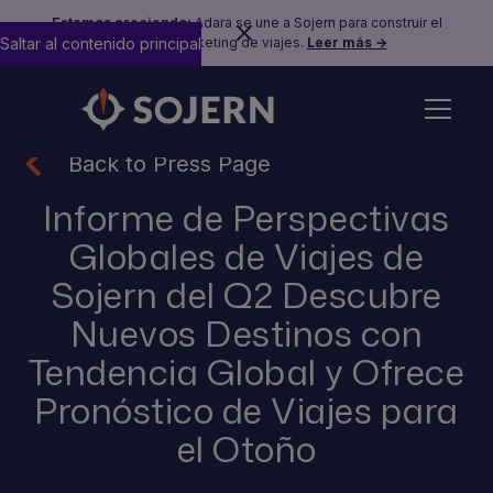
Estamos creciendo:
Adara se une a Sojern para construir el
Saltar al contenido principal
futuro del marketing de viajes.
Leer más →
Back to Press Page
Informe de Perspectivas
Globales de Viajes de
Sojern del Q2 Descubre
Nuevos Destinos con
Tendencia Global y Ofrece
Pronóstico de Viajes para
el Otoño