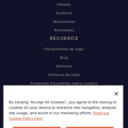
Hoteles
Destinos
Atracciones
Aerolíneas
RECURSOS
Perspectivas de viaje
Blog
Informes
Historias de éxito
Preguntas frecuentes sobre cookies
EMPRESA
By clicking “Accept All Cookies”, you agree to the storing of
Por qué Sojern
cookies on your device to enhance site navigation, analyze
Asóciese con nosotros
site usage, and assist in our marketing efforts.
Read our
Cookie Policy here
Carreras
Prensa