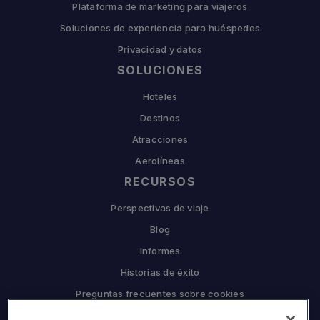
Plataforma de marketing para viajeros
Soluciones de experiencia para huéspedes
Privacidad y datos
SOLUCIONES
Hoteles
Destinos
Atracciones
Aerolíneas
RECURSOS
Perspectivas de viaje
Blog
Informes
Historias de éxito
Preguntas frecuentes sobre cookies
EMPRESA