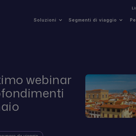
.
L
Soluzioni
Segmenti di viaggio
Pe
ltimo webinar
ofondimenti
naio
ecupero da viaggio