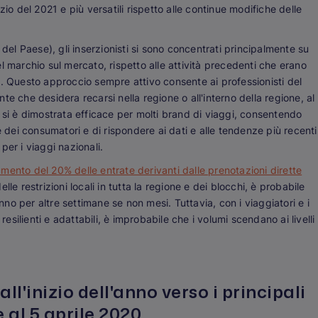
io del 2021 e più versatili rispetto alle continue modifiche delle
l Paese), gli inserzionisti si sono concentrati principalmente su
archio sul mercato, rispetto alle attività precedenti che erano
i. Questo approccio sempre attivo consente ai professionisti del
e che desidera recarsi nella regione o all'interno della regione, al
 si è dimostrata efficace per molti brand di viaggi, consentendo
e dei consumatori e di rispondere ai dati e alle tendenze più recenti
 per i viaggi nazionali.
ento del 20% delle entrate derivanti dalle prenotazioni dirette
le restrizioni locali in tutta la regione e dei blocchi, è probabile
anno per altre settimane se non mesi. Tuttavia, con i viaggiatori e i
ilienti e adattabili, è improbabile che i volumi scendano ai livelli
all'inizio dell'anno verso i principali
 al 5 aprile 2020