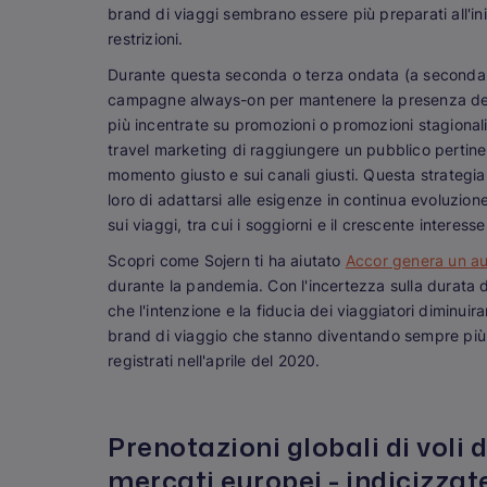
brand di viaggi sembrano essere più preparati all'iniz
restrizioni.
Durante questa seconda o terza ondata (a seconda de
campagne always-on per mantenere la presenza del m
più incentrate su promozioni o promozioni stagional
travel marketing di raggiungere un pubblico pertinent
momento giusto e sui canali giusti. Questa strategia
loro di adattarsi alle esigenze in continua evoluzion
sui viaggi, tra cui i soggiorni e il crescente interesse
Scopri come Sojern ti ha aiutato
Accor genera un aum
durante la pandemia. Con l'incertezza sulla durata del
che l'intenzione e la fiducia dei viaggiatori diminuir
brand di viaggio che stanno diventando sempre più res
registrati nell'aprile del 2020.
Prenotazioni globali di voli d
mercati europei - indicizzate