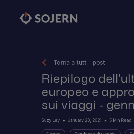
Torna a tutti i post
Riepilogo dell'u
europeo e appr
sui viaggi - gen
Suzy Ley
January 20, 2021
5 Min Read
Europa
Tendenze di viaggio
R