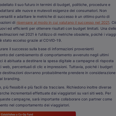
dellato il suo futuro in termini di budget, politiche, procedure e
 adattarsi alle nuove e mutevoli esigenze dei consumatori. Non
versatili e adattare le metriche di successo è un ottimo punto di
nazioni di
ripensare al modo in cui valutano il successo nel 2021
. Ci
uovi ed efficienti per ottenere risultati con budget limitati. Una dell
tinazioni nel 2021 è l'utilizzo di metriche obsolete, poiché i viagg
è stato eccelso grazie al COVID-19.
rare il successo sulla base di informazioni provenienti
onto del cambiamento di comportamento avvenuto negli ultimi
ici è abituata a destinare la spesa digitale a campagne di risposta
iti web, percentuali di clic e impressioni. Tuttavia, poiché i budget
 le destinazioni dovranno probabilmente prendere in considerazione
tal branding.
ù flessibili e più facili da tracciare. Richiedono inoltre diverse
cerche incrementali effettuate dai viaggiatori su vari siti web. Per
di queste campagne, sarà importante collaborare con partner come
amento nel comportamento dei viaggiatori.