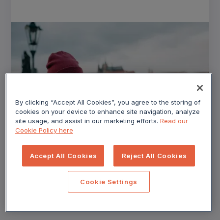
By clicking “Accept All Cookies”, you agree to the storing of
Senza cookie
Globale
Dati di prima parte
cookies on your device to enhance site navigation, analyze
site usage, and assist in our marketing efforts.
Read our
Cookieless Marketing: What's True
Cookie Policy here
Now vs. What You've Heard
Accept All Cookies
Reject All Cookies
See where third-party cookies and first-party data
actually stand today.
Cookie Settings
Leggi di più