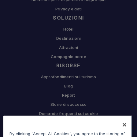
Privacy e dati
SOLUZIONI
Hotel
Destinazioni
Attrazioni
Compagnie aeree
RISORSE
Approfondimenti sul turismo
Blog
Report
Storie di successo
Domande frequenti sui cookie
COMPAGNIA
By clicking “Accept All Cookies”, you agree to the storing of
Perché Sojern