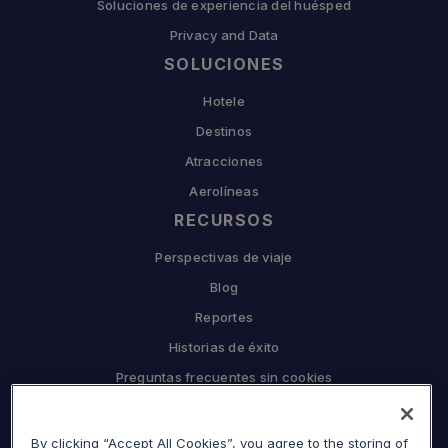
Soluciones de experiencia del huésped
Privacy and Data
SOLUCIONES
Hotele
Destinos
Atracciones
Aerolíneas
RECURSOS
Perspectivas de viaje
Blog
Reportes
Historias de éxito
Preguntas frecuentes sin cookies
EMPRESA
By clicking “Accept All Cookies”, you agree to the storing of
Por qué Sojern