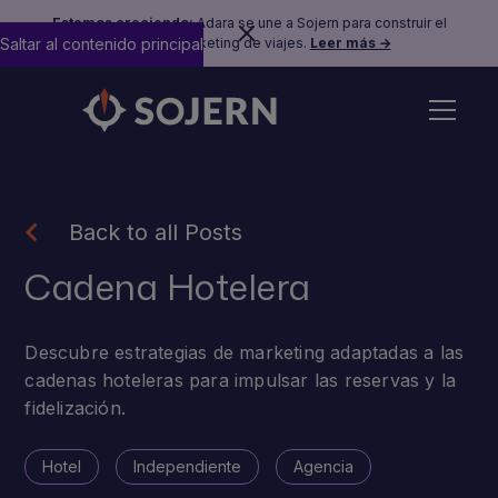
Estamos creciendo:
Adara se une a Sojern para construir el
Saltar al contenido principal
futuro del marketing de viajes.
Leer más →
Back to all Posts
Cadena Hotelera
Descubre estrategias de marketing adaptadas a las
cadenas hoteleras para impulsar las reservas y la
fidelización.
Hotel
Independiente
Agencia