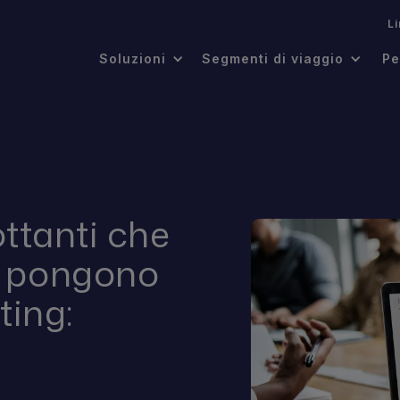
.
L
Soluzioni
Segmenti di viaggio
Pe
ttanti che
si pongono
ting: