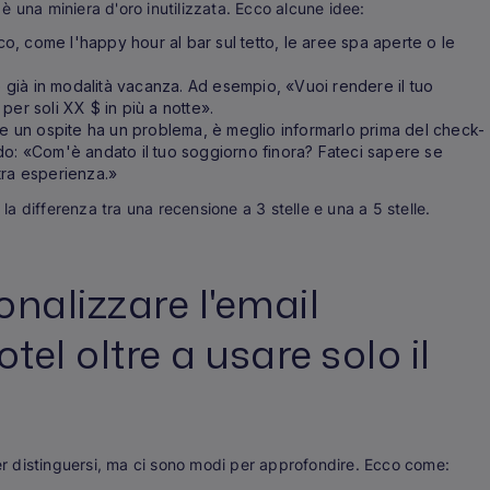
à è una miniera d'oro inutilizzata. Ecco alcune idee:
oco, come l'happy hour al bar sul tetto, le aree spa aperte o le
 è già in modalità vacanza. Ad esempio, «Vuoi rendere il tuo
per soli XX $ in più a notte».
Se un ospite ha un problema, è meglio informarlo prima del check-
do: «Com'è andato il tuo soggiorno finora? Fateci sapere se
tra esperienza.»
 differenza tra una recensione a 3 stelle e una a 5 stelle.
nalizzare l'email
el oltre a usare solo il
 distinguersi, ma ci sono modi per approfondire. Ecco come: