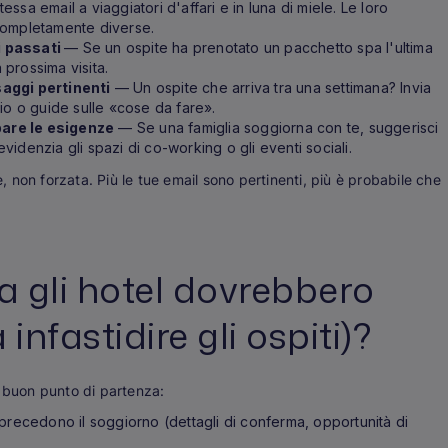
essa email a viaggiatori d'affari e in luna di miele. Le loro
completamente diverse.
i passati
— Se un ospite ha prenotato un pacchetto spa l'ultima
 prossima visita.
saggi pertinenti
— Un ospite che arriva tra una settimana? Invia
io o guide sulle «cose da fare».
ipare le esigenze
— Se una famiglia soggiorna con te, suggerisci
evidenzia gli spazi di co-working o gli eventi sociali.
non forzata. Più le tue email sono pertinenti, più è probabile che
a gli hotel dovrebbero
infastidire gli ospiti)?
n buon punto di partenza:
precedono il soggiorno (dettagli di conferma, opportunità di