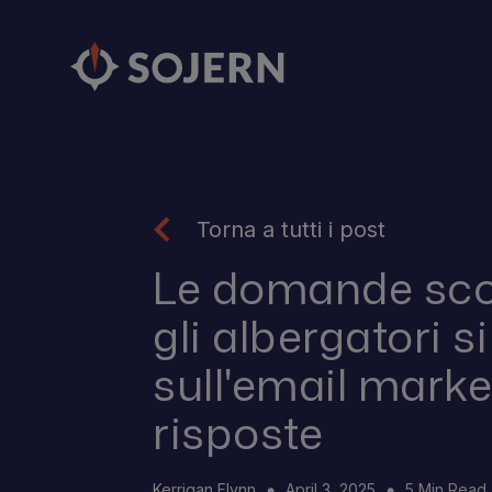
Torna a tutti i post
Le domande sco
gli albergatori 
sull'email marke
risposte
Kerrigan Flynn
April 3, 2025
5 Min Read