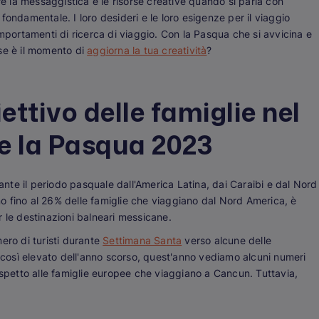
 la messaggistica e le risorse creative quando si parla con
è fondamentale. I loro desideri e le loro esigenze per il viaggio
omportamenti di ricerca di viaggio. Con la Pasqua che si avvicina e
orse è il momento di
aggiorna la tua creatività
?
ettivo delle famiglie nel
e la Pasqua 2023
rante il periodo pasquale dall'America Latina, dai Caraibi e dal Nord
 fino al 26% delle famiglie che viaggiano dal Nord America, è
 le destinazioni balneari messicane.
ero di turisti durante
Settimana Santa
verso alcune delle
o così elevato dell'anno scorso, quest'anno vediamo alcuni numeri
ispetto alle famiglie europee che viaggiano a Cancun. Tuttavia,