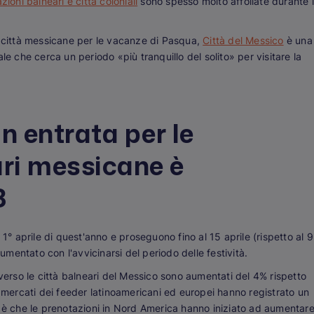
zioni balneari e città coloniali
sono spesso molto affollate durante i
i città messicane per le vacanze di Pasqua,
Città del Messico
è una
le che cerca un periodo «più tranquillo del solito» per visitare la
in entrata per le
ari messicane è
3
 1° aprile di quest'anno e proseguono fino al 15 aprile (rispetto al 9
aumentato con l'avvicinarsi del periodo delle festività.
 verso le città balneari del Messico sono aumentati del 4% rispetto
i mercati dei feeder latinoamericani ed europei hanno registrato un
a è che le prenotazioni in Nord America hanno iniziato ad aumentar