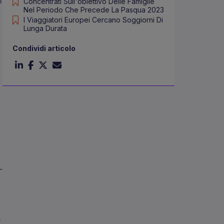
l
Concentrati Sull'obiettivo Delle Famiglie
Nel Periodo Che Precede La Pasqua 2023
I Viaggiatori Europei Cercano Soggiorni Di
Lunga Durata
Condividi articolo
-
e