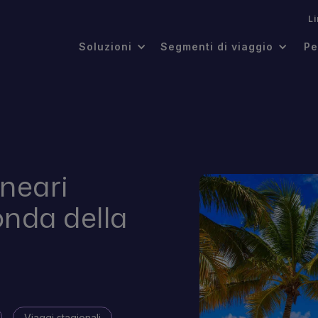
.
L
Soluzioni
Segmenti di viaggio
Pe
lneari
onda della
Viaggi stagionali