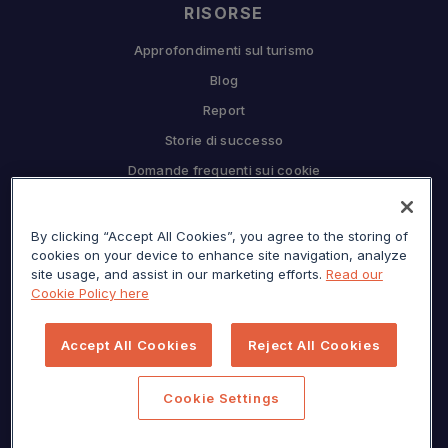
RISORSE
Approfondimenti sul turismo
Blog
Report
Storie di successo
Domande frequenti sui cookie
COMPAGNIA
By clicking “Accept All Cookies”, you agree to the storing of
Perché Sojern
cookies on your device to enhance site navigation, analyze
Collabora con noi
site usage, and assist in our marketing efforts.
Read our
Cookie Policy here
Opportunità di lavoro
Premere
Accept All Cookies
Reject All Cookies
Centro per la privacy
Mappa del sito
Cookie Settings