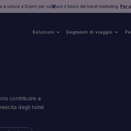
 si unisce a Sojern per costruire il futuro del travel marketing.
Per s
.
Soluzioni
Segmenti di viaggio
Pe
ono contribuire a
rescita degli hotel