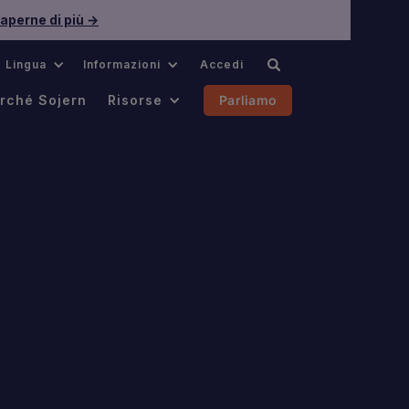
aperne di più →
Lingua
Informazioni
Accedi
rché Sojern
Risorse
Parliamo