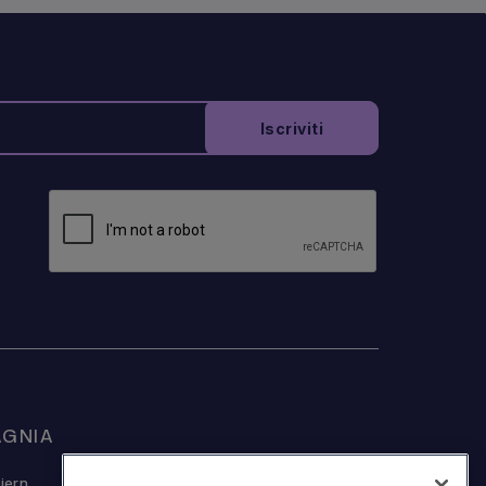
GNIA
© Sojern 2026 | Tutti i diritti riservati
jern