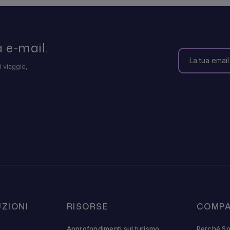
 e-mail.
i viaggio,
ZIONI
RISORSE
COMPA
Approfondimenti sul turismo
Perché So