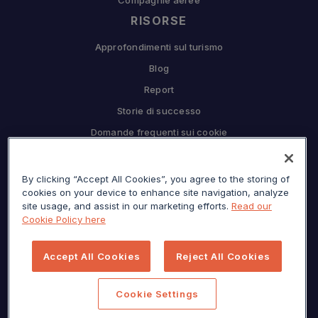
RISORSE
Approfondimenti sul turismo
Blog
Report
Storie di successo
Domande frequenti sui cookie
COMPAGNIA
By clicking “Accept All Cookies”, you agree to the storing of
Perché Sojern
cookies on your device to enhance site navigation, analyze
Collabora con noi
site usage, and assist in our marketing efforts.
Read our
Cookie Policy here
Opportunità di lavoro
Premere
Accept All Cookies
Reject All Cookies
Centro per la privacy
Mappa del sito
Cookie Settings