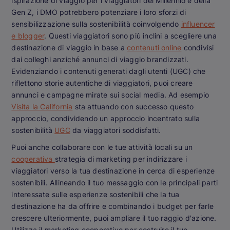
ispirazione di viaggio per i viaggiatori del Millennio e della
Gen Z, i DMO potrebbero potenziare i loro sforzi di
sensibilizzazione sulla sostenibilità coinvolgendo
influencer
e blogger
. Questi viaggiatori sono più inclini a scegliere una
destinazione di viaggio in base a
contenuti online
condivisi
dai colleghi anziché annunci di viaggio brandizzati.
Evidenziando i contenuti generati dagli utenti (UGC) che
riflettono storie autentiche di viaggiatori, puoi creare
annunci e campagne mirate sui social media. Ad esempio
Visita la California
sta attuando con successo questo
approccio, condividendo un approccio incentrato sulla
sostenibilità
UGC
da viaggiatori soddisfatti.
Puoi anche collaborare con le tue attività locali su un
cooperativa
strategia di marketing per indirizzare i
viaggiatori verso la tua destinazione in cerca di esperienze
sostenibili. Allineando il tuo messaggio con le principali parti
interessate sulle esperienze sostenibili che la tua
destinazione ha da offrire e combinando i budget per farle
crescere ulteriormente, puoi ampliare il tuo raggio d'azione.
Utilizza il marketing cooperativo per costruire il tuo