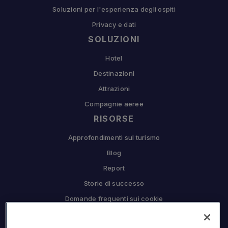
Soluzioni per l'esperienza degli ospiti
Privacy e dati
SOLUZIONI
Hotel
Destinazioni
Attrazioni
Compagnie aeree
RISORSE
Approfondimenti sul turismo
Blog
Report
Storie di successo
Domande frequenti sui cookie
COMPAGNIA