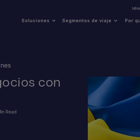
.
Idi
Soluciones
Segmentos de viaje
Por q
ones
ocios con
Min Read