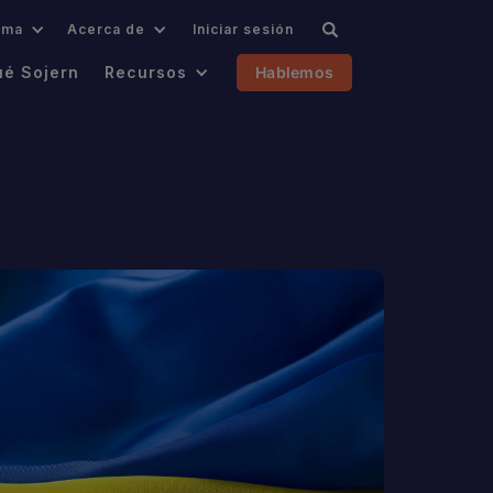
oma
Acerca de
Iniciar sesión
ué Sojern
Recursos
Hablemos