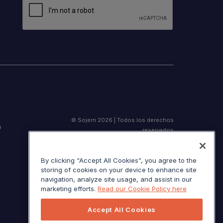
© Sojern 2026 | Todos los derechos
n
reservados
By clicking “Accept All Cookies”, you agree to the
storing of cookies on your device to enhance site
Términos de servicio
navigation, analyze site usage, and assist in our
Aviso de California en el momento de la
marketing efforts.
Read our Cookie Policy here
recolección
Accept All Cookies
Sus opciones de privacidad