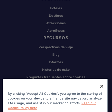
Hoteles
Destinos
Atracciones
Aerolíneas
RECURSOS
Perspectivas de viaje
Blog
Informes
Historias de éxito
Preguntas frecuentes sobre cookies
EMPRESA
By clicking “Accept All Cookies”, you agree to the storing of
Por qué Sojern
cookies on your device to enhance site navigation, analyze
Asóciese con nosotros
site usage, and assist in our marketing efforts.
Read our
Cookie Policy here
Carreras