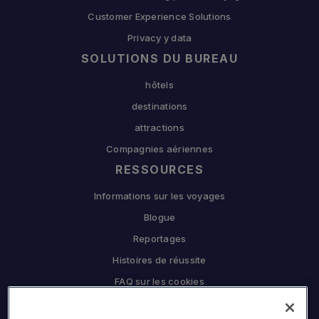
Customer Experience Solutions
Privacy y data
SOLUTIONS DU BUREAU
hôtels
destinations
attractions
Compagnies aériennes
RESSOURCES
Informations sur les voyages
Blogue
Reportages
Histoires de réussite
FAQ sur les cookies
L'ENTREPRISE