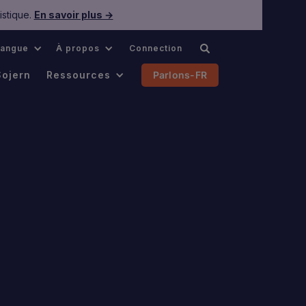
istique.
En savoir plus →
Langue
À propos
Connection
Sojern
Ressources
Parlons-FR