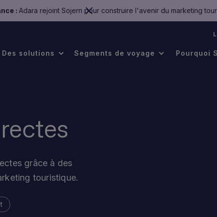
nce :
Adara rejoint Sojern pour construire l'avenir du marketing tour
.
Des solutions
Segments de voyage
Pourquoi 
irectes
ectes grâce à des
rketing touristique.
t