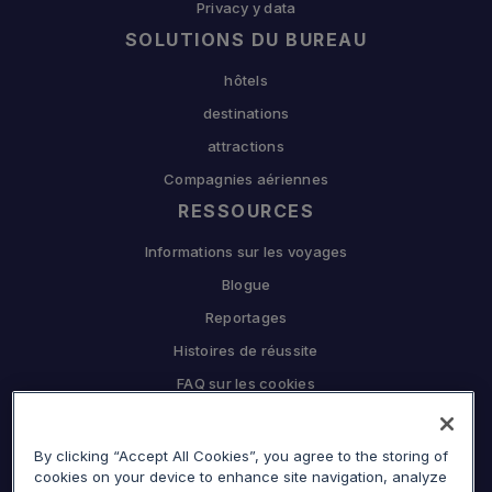
Privacy y data
SOLUTIONS DU BUREAU
hôtels
destinations
attractions
Compagnies aériennes
RESSOURCES
Informations sur les voyages
Blogue
Reportages
Histoires de réussite
FAQ sur les cookies
L'ENTREPRISE
Pourquoi Sojern
By clicking “Accept All Cookies”, you agree to the storing of
cookies on your device to enhance site navigation, analyze
Travaillez en partenariat avec nous