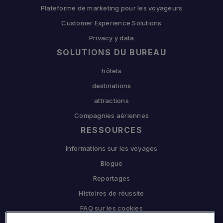
Plateforme de marketing pour les voyageurs
Customer Experience Solutions
Privacy y data
SOLUTIONS DU BUREAU
hôtels
destinations
attractions
Compagnies aériennes
RESSOURCES
Informations sur les voyages
Blogue
Reportages
Histoires de réussite
FAQ sur les cookies
L'ENTREPRISE