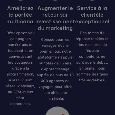
Améliorez
Augmenter le
Service à la
la portée
retour sur
clientèle
multicanal
investissement
exceptionnel
du marketing
Développez vos
Des temps de
campagnes
réponse rapides et
Conçue pour les
numériques en
des membres de
voyages dès le
touchant et en
l'équipe
premier jour, notre
convertissant
compétents ne
plateforme s'appuie
les voyageurs
sont que le début.
sur plus de 15 ans
grâce à la
En prime, nous
d'apprentissage
programmation,
sommes des gens
auprès de plus de 10
à la CTV, aux
très agréables.
000 agences de
réseaux sociaux,
voyages pour offrir
au SEM et aux
une efficacité
méta-
maximale.
recherches.