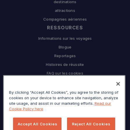
destinations
attractions
Compagnies aériennes
RESSOURCES
Informations sur les voyages
Blogue
Reportages
Histoires de réussite
FAQ sur les cookies
L'ENTREPRISE
Pourquoi Sojern
By clicking “Accept All Cookies”, you agree to the storing of
cookies on your device to enhance site navigation, analyze
Travaillez en partenariat avec nous
site usage, and assist in our marketing efforts.
Read our
Cookie Policy here
CARRIÈRES
Presse
Accept All Cookies
Reject All Cookies
Centre de confidentialité