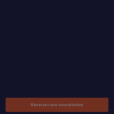
commentaires des clients
en
Des informations
exploitables
Dans un monde où un seul avis négatif peut avoir
un impact sur près d'un quart des réservations, il
est plus important que jamais de protéger votre
réputation en ligne. Le Reputation Manager piloté
par l'IA de Sojern aide à transformer les
commentaires des clients en tendances de marché
pertinentes, permettant à votre hôtel d'optimiser
ses opérations, d'améliorer l'expérience client et de
générer davantage de réservations.
Réservez une consultation