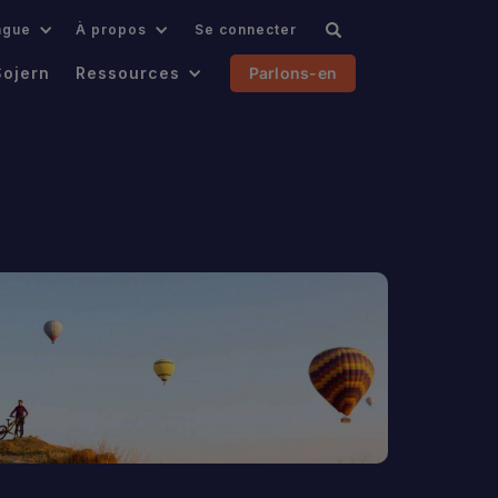
ngue
À propos
Se connecter
Sojern
Ressources
Parlons-en