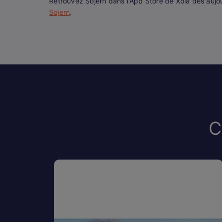
Retrouvez Sojern dans l'App Store de Xola dès aujour
Sojern
.
C