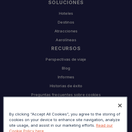
SOLUCIONES
Hoteles
Destinos
Atracciones
Aerolíneas
RECURSOS
Perspectivas de viaje
Blog
Informes
Historias de éxito
Preguntas frecuentes sobre cookies
EMPRESA
By clicking “Accept All Cookies”, you agree to the storing of
Por qué Sojern
cookies on your device to enhance site navigation, analyze
Asóciese con nosotros
site usage, and assist in our marketing efforts.
Read our
Cookie Policy here
Carreras