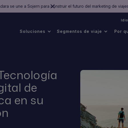
dara se une a Sojern para construir el futuro del marketing de viaje
.
Idi
Soluciones
Segmentos de viaje
Por q
 Tecnología
ital de
ca en su
ón