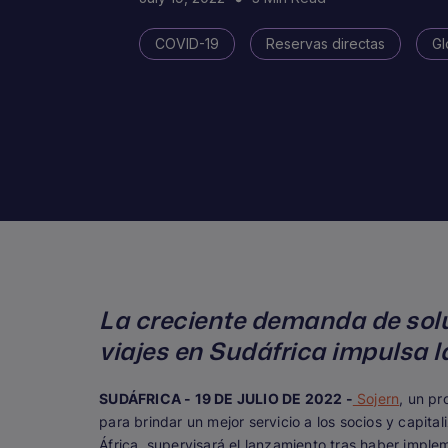
COVID-19
Reservas directas
Gl
La creciente demanda de solu
viajes en Sudáfrica impulsa l
SUDÁFRICA - 19 DE JULIO DE 2022 -
Sojern
, un pr
para brindar un mejor servicio a los socios y capita
África, supervisará el lanzamiento tras haber imple