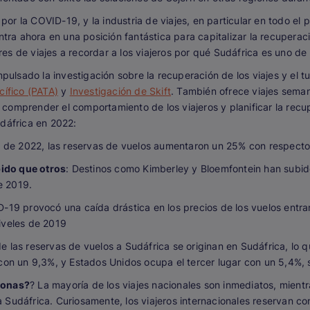
 la COVID-19, y la industria de viajes, en particular en todo el paí
ntra ahora en una posición fantástica para capitalizar la recuperaci
s de viajes a recordar a los viajeros por qué Sudáfrica es uno de
mpulsado la investigación sobre la recuperación de los viajes y el 
cífico (PATA)
y
Investigación de Skift
. También ofrece viajes sema
 a comprender el comportamiento de los viajeros y planificar la recu
udáfrica en 2022:
 de 2022, las reservas de vuelos aumentaron un 25% con respecto 
ido que otros
: Destinos como Kimberley y Bloemfontein han subid
e 2019.
19 provocó una caída drástica en los precios de los vuelos entrant
iveles de 2019
de las reservas de vuelos a Sudáfrica se originan en Sudáfrica, lo q
 con un 9,3%, y Estados Unidos ocupa el tercer lugar con un 5,4%
sonas?
? La mayoría de los viajes nacionales son inmediatos, mientr
 Sudáfrica. Curiosamente, los viajeros internacionales reservan c