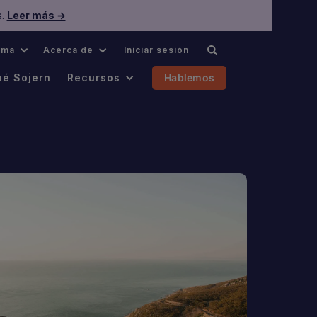
s.
Leer más →
oma
Acerca de
Iniciar sesión
ué Sojern
Recursos
Hablemos