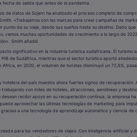
la fecha de salida que antes de la pandemia.
os de datos de Sojern ha analizado el proceso completo de compra 
 Smith.
«Trabajamos con las marcas para crear campañas de marketi
ier punto de su viaje, desde sus sueños hasta su destino. Dado que
undo, vemos muchas oportunidades de crecimiento a lo largo de 2022
ción». Smith añadió
cto significativo en la industria turística sudafricana. El turism
l PIB de Sudáfrica, mientras que el sector turístico aportó alreded
h Africa, en 2020, el volumen de turistas disminuyó un 72,6%, pasa
 y hotelera del país muestra ahora fuertes signos de recuperación. A
 trabajando con miles de hoteles, atracciones, aerolíneas y desti
que desean recibir apoyo en su recuperación continua, la empresa 
a puede aprovechar las últimas tecnologías de marketing para impuls
 gracias a una tecnología de aprendizaje automático y ciencia de d
reada para los vendedores de viajes. Con inteligencia artificial y d