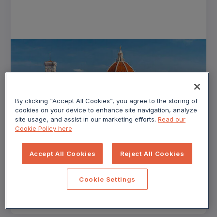
By clicking “Accept All Cookies”, you agree to the storing of
cookies on your device to enhance site navigation, analyze
site usage, and assist in our marketing efforts.
Read our
BLOG
Cookie Policy here
COVID-19: Perspectivas sobre el
impacto de los viajes en Europa —
Accept All Cookies
Reject All Cookies
noviembre
Los viajes nacionales en Italia han mostrado un
Cookie Settings
crecimiento significativo.
Read More