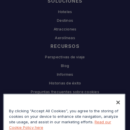
SOLUCIONES
Hoteles
Destinos
Atracciones
Aerolíneas
RECURSOS
Perspectivas de viaje
Blog
Informes
Historias de éxito
Preguntas frecuentes sobre cookies
EMPRESA
By clicking “Accept All Cookies”, you agree to the storing of
Por qué Sojern
cookies on your device to enhance site navigation, analyze
Asóciese con nosotros
site usage, and assist in our marketing efforts.
Read our
Cookie Policy here
Carreras