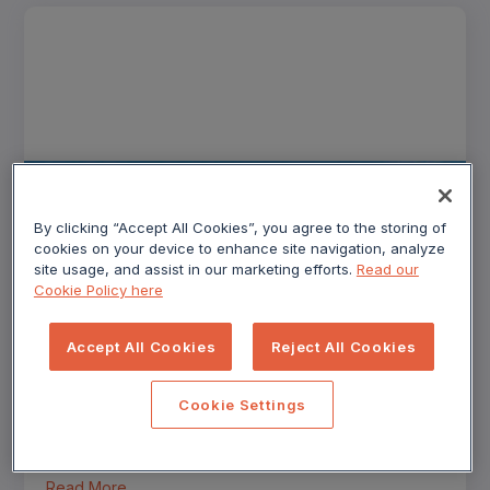
By clicking “Accept All Cookies”, you agree to the storing of
cookies on your device to enhance site navigation, analyze
site usage, and assist in our marketing efforts.
Read our
Cookie Policy here
Accept All Cookies
Reject All Cookies
BLOG
COVID-19 : Aperçus sur l'impact
des voyages, Europe — novembre
Cookie Settings
Les voyages intérieurs en Italie ont connu une
croissance significative.
Read More