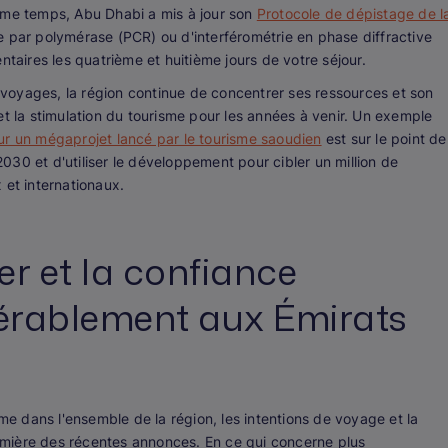
ême temps, Abu Dhabi a mis à jour son
Protocole de dépistage de l
ne par polymérase (PCR) ou d'interférométrie en phase diffractive
ntaires les quatrième et huitième jours de votre séjour.
e voyages, la région continue de concentrer ses ressources et son
et la stimulation du tourisme pour les années à venir. Un exemple
our un mégaprojet lancé par le tourisme saoudien
est sur le point de
 2030 et d'utiliser le développement pour cibler un million de
 et internationaux.
er et la confiance
érablement aux Émirats
 dans l'ensemble de la région, les intentions de voyage et la
mière des récentes annonces. En ce qui concerne plus