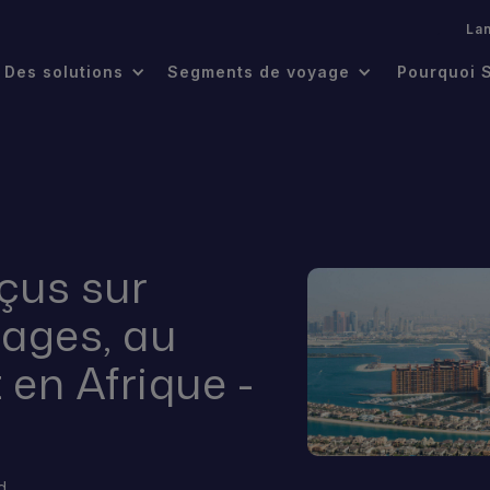
.
La
Des solutions
Segments de voyage
Pourquoi 
çus sur
yages, au
 en Afrique -
d