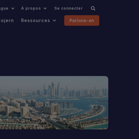
ngue
À propos
Se connecter
Sojern
Ressources
Parlons-en