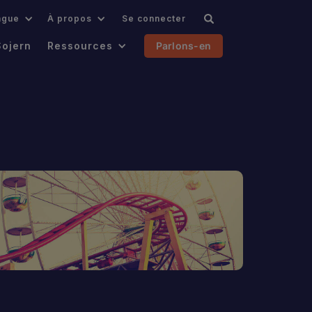
ngue
À propos
Se connecter
Sojern
Ressources
Parlons-en