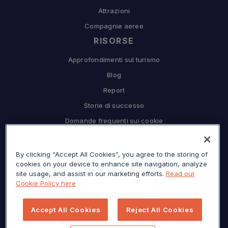
Attrazioni
Compagnie aeree
RISORSE
Approfondimenti sul turismo
Blog
Report
Storie di successo
Domande frequenti sui cookie
COMPAGNIA
By clicking “Accept All Cookies”, you agree to the storing of
Perché Sojern
cookies on your device to enhance site navigation, analyze
Collabora con noi
site usage, and assist in our marketing efforts.
Read our
Cookie Policy here
Opportunità di lavoro
Premere
Accept All Cookies
Reject All Cookies
Centro per la privacy