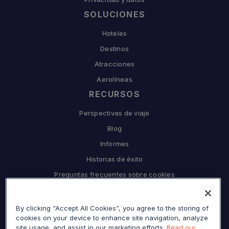
SOLUCIONES
Hoteles
Destinos
Atracciones
Aerolíneas
RECURSOS
Perspectivas de viaje
Blog
Informes
Historias de éxito
Preguntas frecuentes sobre cookies
EMPRESA
By clicking “Accept All Cookies”, you agree to the storing of
Por qué Sojern
cookies on your device to enhance site navigation, analyze
Asóciese con nosotros
site usage, and assist in our marketing efforts.
Read our