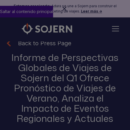
Estamos creciendo:
Adara se une a Sojern para construir el
Saltar al contenido principal
futuro del marketing de viajes.
Leer más →
Back to Press Page
Informe de Perspectivas
Globales de Viajes de
Sojern del Q1 Ofrece
Pronóstico de Viajes de
Verano, Analiza el
Impacto de Eventos
Regionales y Actuales