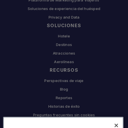
Plataforma de Marketing para Viajeros
Soluciones de experiencia del huésped
Privacy and Data
SOLUCIONES
Hotele
Destinos
Atracciones
Aerolíneas
RECURSOS
Perspectivas de viaje
Blog
Reportes
Historias de éxito
Preguntas frecuentes sin cookies
EMPRESA