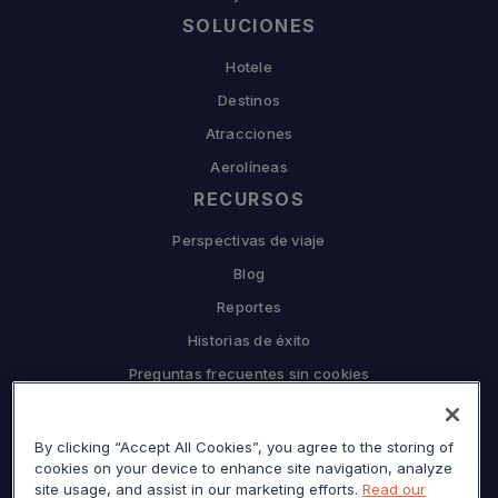
SOLUCIONES
Hotele
Destinos
Atracciones
Aerolíneas
RECURSOS
Perspectivas de viaje
Blog
Reportes
Historias de éxito
Preguntas frecuentes sin cookies
EMPRESA
By clicking “Accept All Cookies”, you agree to the storing of
Por qué Sojern
cookies on your device to enhance site navigation, analyze
Asóciate con nosotros
site usage, and assist in our marketing efforts.
Read our