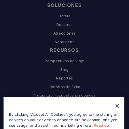
SOLUCIONES
Hotele
Destinos
Atracciones
Aerolíneas
RECURSOS
Perspectivas de viaje
Blog
Reportes
Historias de éxito
Preguntas frecuentes sin cookies
EMPRESA
Por qué Sojern
By clicking “Accept All Cookies”, you agree to the storing of
cookies on your device to enhance site navigation, analyze
Asóciate con nosotros
site usage, and assist in our marketing efforts.
Read our