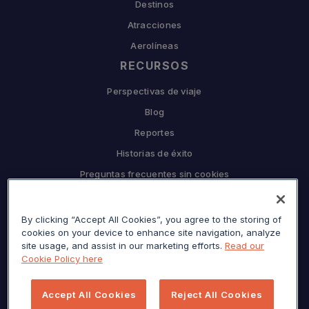
Destinos
Atracciones
Aerolíneas
RECURSOS
Perspectivas de viaje
Blog
Reportes
Historias de éxito
Preguntas frecuentes sin cookies
EMPRESA
By clicking “Accept All Cookies”, you agree to the storing of
Por qué Sojern
cookies on your device to enhance site navigation, analyze
Asóciate con nosotros
site usage, and assist in our marketing efforts.
Read our
Cookie Policy here
Carreras
Prensa
Accept All Cookies
Reject All Cookies
Centro de privacidad