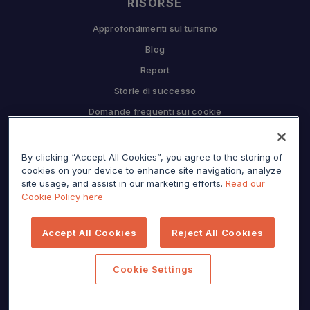
RISORSE
Approfondimenti sul turismo
Blog
Report
Storie di successo
Domande frequenti sui cookie
COMPAGNIA
Perché Sojern
By clicking “Accept All Cookies”, you agree to the storing of
cookies on your device to enhance site navigation, analyze
Collabora con noi
site usage, and assist in our marketing efforts.
Read our
Cookie Policy here
Opportunità di lavoro
Premere
Accept All Cookies
Reject All Cookies
Centro per la privacy
Mappa del sito
Cookie Settings