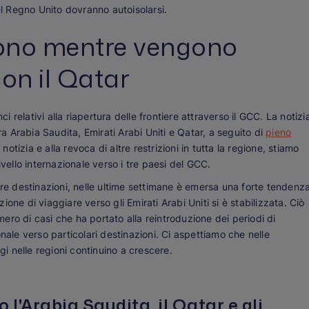
nel Regno Unito dovranno autoisolarsi.
prono mentre vengono
con il Qatar
relativi alla riapertura delle frontiere attraverso il GCC. La notizi
ra Arabia Saudita, Emirati Arabi Uniti e Qatar, a seguito di
pieno
 notizia e alla revoca di altre restrizioni in tutta la regione, stiamo
ivello internazionale verso i tre paesi del GCC.
tre destinazioni, nelle ultime settimane è emersa una forte tendenz
zione di viaggiare verso gli Emirati Arabi Uniti si è stabilizzata. Ciò
ro di casi che ha portato alla reintroduzione dei periodi di
nale verso particolari destinazioni. Ci aspettiamo che nelle
gi nelle regioni continuino a crescere.
o l'Arabia Saudita, il Qatar e gli