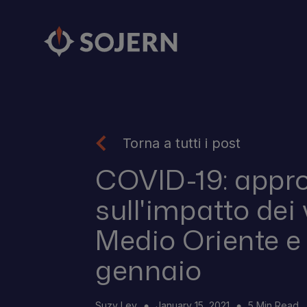
Torna a tutti i post
COVID-19: appr
sull'impatto dei 
Medio Oriente e 
gennaio
Suzy Ley
January 15, 2021
5 Min Read