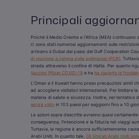
Principali aggiorna
Poiché il Medio Oriente e l'Africa (MEA) continuano 
ci sono stati numerosi aggiornamenti sulle restrizioni
arrivano a Dubai dai paesi del Gulf Cooperation Co
di reazione a catena della polimerasi (PCR)
. Tuttavi
strada attraverso il confine di Hatta. Per quanto rig
Vaccino Pfizer COVID-19
e ha
ha riaperto le frontier
L'Oman e il Kuwait hanno preso precauzioni simili c
ad accogliere visitatori internazionali. Per limitare l
materia di salute e sicurezza. Inoltre, nel tentativo 
senza visto
in 103 paesi per soggiorni fino a 10 gior
Le azioni sopra descritte avranno quasi certamente un
conseguenza, l'intenzione e la fiducia nei viaggi a
Tuttavia, la regione è ancora sufficientemente cauta
Arabi Uniti. In quanto tale,
Gli Emirati Arabi Uniti so