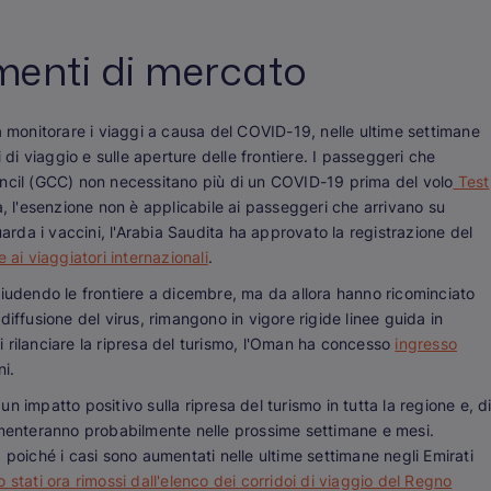
menti di mercato
a monitorare i viaggi a causa del COVID-19, nelle ultime settimane
 di viaggio e sulle aperture delle frontiere. I passeggeri che
uncil (GCC) non necessitano più di un COVID-19 prima del volo
Test
a, l'esenzione non è applicabile ai passeggeri che arrivano su
uarda i vaccini, l'Arabia Saudita ha approvato la registrazione del
e ai viaggiatori internazionali
.
hiudendo le frontiere a dicembre, ma da allora hanno ricominciato
a diffusione del virus, rimangono in vigore rigide linee guida in
di rilanciare la ripresa del turismo, l'Oman ha concesso
ingresso
ni.
 impatto positivo sulla ripresa del turismo in tutta la regione e, d
umenteranno probabilmente nelle prossime settimane e mesi.
 poiché i casi sono aumentati nelle ultime settimane negli Emirati
no stati ora rimossi dall'elenco dei corridoi di viaggio del Regno