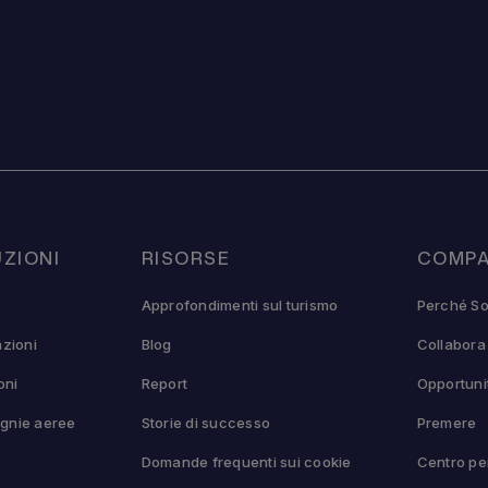
ZIONI
RISORSE
COMPA
Approfondimenti sul turismo
Perché So
azioni
Blog
Collabora
oni
Report
Opportunit
gnie aeree
Storie di successo
Premere
Domande frequenti sui cookie
Centro per