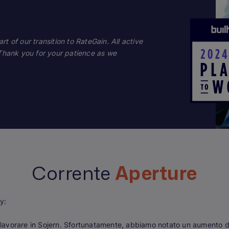
 of our transition to RateGain. All active
 Thank you for your patience as we
Corrente
Aperture
y:
a lavorare in Sojern. Sfortunatamente, abbiamo notato un aumento de