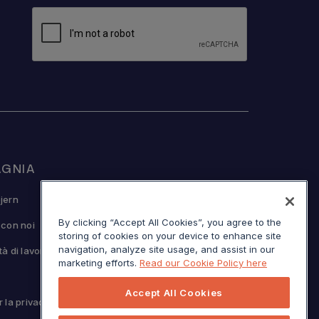
GNIA
© Sojern 2026 | Tutti i diritti riservati
jern
By clicking “Accept All Cookies”, you agree to the
 con noi
storing of cookies on your device to enhance site
navigation, analyze site usage, and assist in our
à di lavoro
Termini di servizio
marketing efforts.
Read our Cookie Policy here
Avviso sulla raccolta dati (California)
Le tue scelte sulla privacy
Accept All Cookies
 la privacy