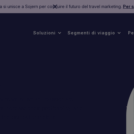
 si unisce a Sojern per costruire il futuro del travel marketing.
Per s
.
Soluzioni
Segmenti di viaggio
Pe
ern
al team of smart, passionate
 increase their profitability and
the perfect travelers.