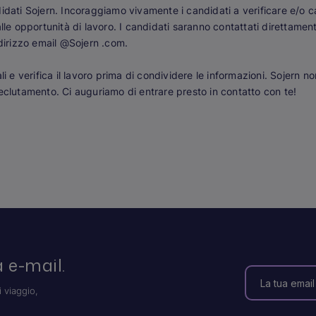
idati Sojern. Incoraggiamo vivamente i candidati a verificare e/o c
alle opportunità di lavoro. I candidati saranno contattati direttam
ndirizzo email @Sojern .com.
i e verifica il lavoro prima di condividere le informazioni.
Sojern no
reclutamento.
Ci auguriamo di entrare presto in contatto con te!
 e-mail.
i viaggio,