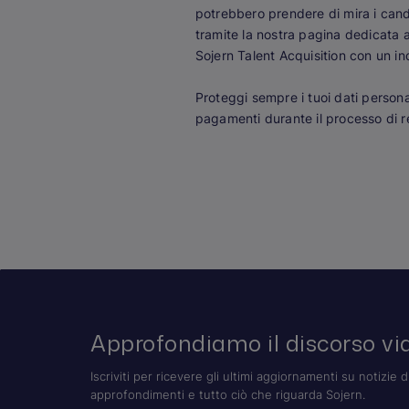
potrebbero prendere di mira i cand
tramite la nostra pagina dedicata 
Sojern Talent Acquisition con un i
Proteggi sempre i tuoi dati personal
pagamenti durante il processo di 
Approfondiamo il discorso via
Iscriviti per ricevere gli ultimi aggiornamenti su notizie d
approfondimenti e tutto ciò che riguarda Sojern.