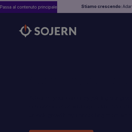
Stiamo crescendo:
Adara
Passa al contenuto principale
Careers at
Soj
Advance your career by joining our glob
professionals as we help travel marketers
unlock growth by connecting them with 