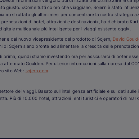
 Queste informazioni vengono poi utilizzate per ottimizzare le cam
nto giusto. «Come tutti coloro che viaggiano, Sojern è stato influe
biamo sfruttato gli ultimi mesi per concentrare la nostra strategia 
 prenotazioni di hotel, attrazioni e destinazioni», ha dichiarato Kur
gitale multicanale più intelligente per i viaggi esistente oggi».
mer e dal nuovo vicepresidente del prodotto di Sojern,
David Gould
i di Sojern siano pronte ad alimentare la crescita delle prenotazioni 
prima, quindi stiamo investendo ora per assicurarci di poter essere il
affermato Goulden. Per ulteriori informazioni sulla ripresa dal CO
ovo sito Web:
sojern.com
ettore dei viaggi. Basato sull'intelligenza artificiale e sui dati sulle 
a. Più di 10.000 hotel, attrazioni, enti turistici e operatori di mar