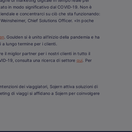
pagne di marketing digitale in tempo reale per
nzato in modo significativo dal COVID-19. Non è
aziendale e concentrarci su ciò che sta funzionando:
t Weinsheimer, Chief Solutions Officer. «In poche
en
. Goulden si è unito all'inizio della pandemia e ha
a lungo termine per i clienti.
 miglior partner per i nostri clienti in tutto il
VID-19, consulta una ricerca di settore
qui
. Per
intenzioni dei viaggiatori, Sojern attiva soluzioni di
keting di viaggi si affidano a Sojern per coinvolgere