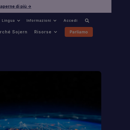
aperne di più →
Lingua
Informazioni
Accedi
rché Sojern
Risorse
Parliamo