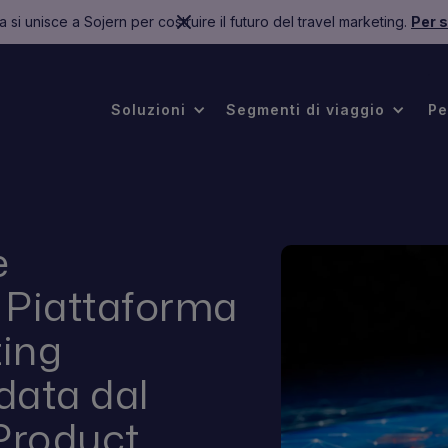
 si unisce a Sojern per costruire il futuro del travel marketing.
Per s
.
Soluzioni
Segmenti di viaggio
Pe
e
 Piattaforma
ting
data dal
Product