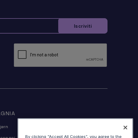
GNIA
© Sojern 2026 | Tutti i diritti riservati
jern
By clicking “Accept All Cookies”, you agree to the
 con noi