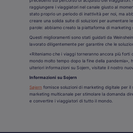
precedenti sul percorso di acquisto dei viaggiatori.
raggiungere i viaggiatori nel canale giusto al mome
stato proprio un periodo di inattività per noi, ma ab
creare una solida suite di soluzioni per aumentare le
parole: abbiamo creato la piattaforma di marketing di
Questi miglioramenti sono stati guidati da Weinshei
lavorato diligentemente per garantire che le soluzion
«Riteniamo che i viaggi torneranno ancora più forti di 
mondo molto tempo dopo la fine della pandemia», ha 
ulteriori informazioni su Sojern, visitate il nostro nu
Informazioni su Sojern
Søjern
fornisce soluzioni di marketing digitale per il s
marketing multicanale per stimolare la domanda dirett
e convertire i viaggiatori di tutto il mondo.