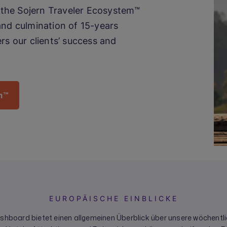
t the Sojern Traveler Ecosystem™
and culmination of 15-years
rs our clients’ success and
m™
EUROPÄISCHE EINBLICKE
hboard bietet einen allgemeinen Überblick über unsere wöchentli