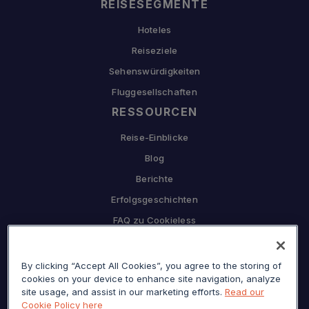
REISESEGMENTE
Hoteles
Reiseziele
Sehenswürdigkeiten
Fluggesellschaften
RESSOURCEN
Reise-Einblicke
Blog
Berichte
Erfolgsgeschichten
FAQ zu Cookieless
UNTERNEHMEN
By clicking “Accept All Cookies”, you agree to the storing of
Warum Sojern
cookies on your device to enhance site navigation, analyze
Partnerschaft mit uns
site usage, and assist in our marketing efforts.
Read our
Cookie Policy here
Karriere