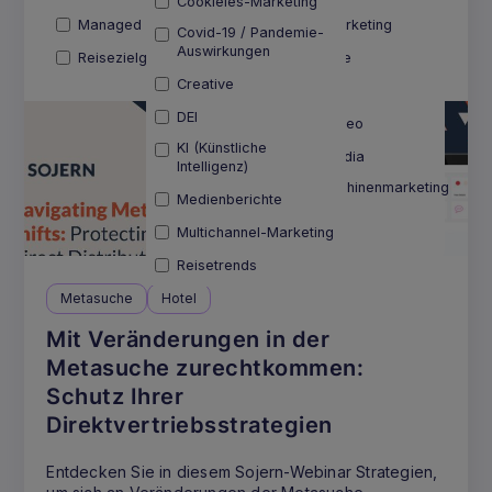
Cookieles-Marketing
Managed Campaign
E-Mail-Marketing
Weltweit
Reiseziel
Covid-19 / Pandemie-
Auswirkungen
Reisezielgruppen
Metasuche
Transport
Creative
Native
DEI
Native Video
KI (Künstliche
Social Media
Intelligenz)
Suchmaschinenmarketing
Medienberichte
(SEM)
Multichannel-Marketing
Video
Reisetrends
Metasuche
Hotel
Mit Veränderungen in der
Metasuche zurechtkommen:
Schutz Ihrer
Direktvertriebsstrategien
Entdecken Sie in diesem Sojern-Webinar Strategien,