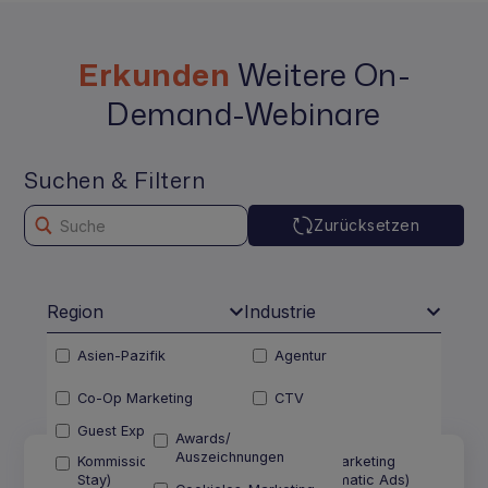
Erkunden
Weitere On-
Demand-Webinare
Suchen & Filtern
Zurücksetzen
Region
Industrie
Lösungen
Kanäle
Asien-Pazifik
Agentur
Europa
Attraktion
Themen
Co-Op Marketing
CTV
Lateinamerika
Fluggesellschaft
Guest Experience
DCO
Awards/
Naher Osten und Afrika
Hotel
Auszeichnungen
Kommission (Pay on the
Display-Marketing
Stay)
(Programmatic Ads)
Nordamerika
Nicht-Reise-Marke